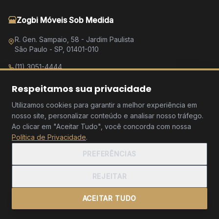
Zogbi Móveis Sob Medida
R. Gen. Sampaio, 58 - Jardim Paulista
São Paulo - SP, 01401-010
(11) 3051-4444
Fale no WhatsApp
Respeitamos sua privacidade
Seg a Sex: 9h às 19h
Utilizamos cookies para garantir a melhor experiência em
Sábado: 9h às 17h
nosso site, personalizar conteúdo e analisar nosso tráfego.
Domingo: Fechado
Ao clicar em "Aceitar Tudo", você concorda com nossa
Política de Privacidade
.
PREFERÊNCIAS
© 2026 Zogbi Móveis - Móveis Sob Medida em São Paulo. Todos os
REJEITAR
direitos reservados.
Política de Privacidade
ACEITAR TUDO